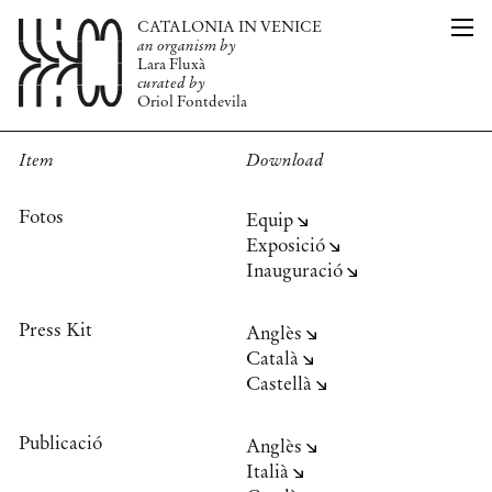
CATALONIA IN VENICE
CAT
L’ORGANISME
an organism by
ENG
PUBLICACIÓ
Lara Fluxà
EQUIP
curated by
Oriol Fontdevila
PREMSA
NOTÍCIES
INFO
Item
Download
Fotos
Equip
Exposició
Inauguració
Press Kit
Anglès
Català
Castellà
Publicació
Anglès
Italià