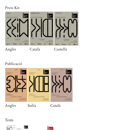
Press Kit
Anglès
Català
Castellà
Publicació
Anglès
Italià
Català
Texts