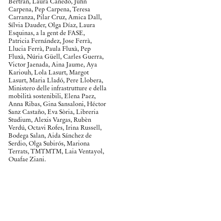
Bertrán, Laura Canedo, Juhn
Carpena, Pep Carpena, Teresa
Carranza, Pilar Cruz, Amica Dall,
Sílvia Dauder, Olga Díaz, Laura
Esquinas, a la gent de FASE,
Patricia Fernández, Jose Ferrà,
Llucia Ferrà, Paula Fluxà, Pep
Fluxà, Núria Güell, Carles Guerra,
Victor Jaenada, Aina Jaume, Aya
Kariouh, Lola Lasurt, Margot
Lasurt, Maria Lladó, Pere Llobera,
Ministero delle infrastrutture e della
mobilità sostenibili, Elena Paez,
Anna Ribas, Gina Sansaloni, Héctor
Sanz Castaño, Eva Sòria, Libreria
Studium, Alexis Vargas, Rubèn
Verdú, Octavi Rofes, Irina Russell,
Bodega Salan, Aida Sánchez de
Serdio, Olga Subirós, Mariona
Terrats, TMTMTM, Laia Ventayol,
Ouafae Ziani.