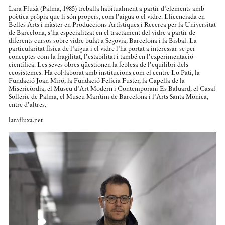
Lara Fluxà (Palma, 1985) treballa habitualment a partir d’elements amb
poètica pròpia que li són propers, com l’aigua o el vidre. Llicenciada en
Belles Arts i màster en Produccions Artístiques i Recerca per la Universitat
de Barcelona, s’ha especialitzat en el tractament del vidre a partir de
diferents cursos sobre vidre bufat a Segovia, Barcelona i la Bisbal. La
particularitat física de l’aigua i el vidre l’ha portat a interessar-se per
conceptes com la fragilitat, l’estabilitat i també en l’experimentació
científica. Les seves obres qüestionen la feblesa de l’equilibri dels
ecosistemes. Ha col·laborat amb institucions com el centre Lo Pati, la
Fundació Joan Miró, la Fundació Felícia Fuster, la Capella de la
Misericòrdia, el Museu d’Art Modern i Contemporani Es Baluard, el Casal
Solleric de Palma, el Museu Marítim de Barcelona i l’Arts Santa Mònica,
entre d’altres.
larafluxa.net