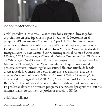
ORIOL FONTDEVILA
Oriol Fontdevila (Manresa, 1978) és curador, escriptor i investigador
especialitzat en pràctiques artístiques i l’educació. Doctorant en el
programa d’Humanitats i Comunicació per la UOC, ha desenvolupat
projectes curatorials a centres i museus d’art contemporani, com són la
Fundació Antoni Tàpies, la Fundació Joan Miró, La Virreina Centre de la
Imatge, Fabra i Coats Centre d’Art Contemporani, el Centre d’Arts Santa
Mònica, ADN Platoform, el Centre de Cultura Contemporània El Carme
de València, el Casal Solleric a Palma, o el Vojvodina Contemporary Art
Museum a Novi Sad, Sèrbia. Va ser membre de l’equip curatorial del
projecte europeu Performing the Museum; i director artístic de la Sala
d’Art Jove de la Generalitat de Catalunya. El seu assaig El arte de la
mediación va ser publicat el 2018 per Consonni (Bilbao) i escrit gràcies a
una beca d’investigació del MNCARS, Museo Nacional Centro de Arte
Reina Sofía. Ha col·laborat en molts llibres i catàlegs d’art contemporani.
És professor visitant de diversos programes de màster i programes d’estudis
internacionals. Actualment és professor associat a EINA.
oriolfontdevila.net
Organització i producció
Projecte artístic