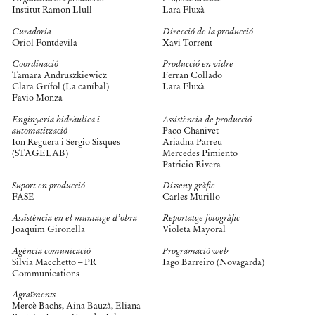
Institut Ramon Llull
Lara Fluxà
Curadoria
Direcció de la producció
Oriol Fontdevila
Xavi Torrent
Coordinació
Producció en vidre
Tamara Andruszkiewicz
Ferran Collado
Clara Grífol (La caníbal)
Lara Fluxà
Favio Monza
Enginyeria hidràulica i
Assistència de producció
automatització
Paco Chanivet
Ion Reguera i Sergio Sisques
Ariadna Parreu
(STAGELAB)
Mercedes Pimiento
Patricio Rivera
Suport en producció
Disseny gràfic
FASE
Carles Murillo
Assistència en el muntatge d’obra
Reportatge fotogràfic
Joaquim Gironella
Violeta Mayoral
Agència comunicació
Programació web
Silvia Macchetto – PR
Iago Barreiro
(
Novagarda
)
Communications
Agraïments
Mercè Bachs, Aina Bauzà, Eliana