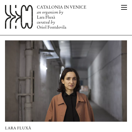
CATALONIA IN VENICE
CAT
L’ORGANISME
an organism by
ENG
PUBLICACIÓ
Lara Fluxà
EQUIP
curated by
Oriol Fontdevila
PREMSA
NOTÍCIES
INFO
LARA FLUXÀ