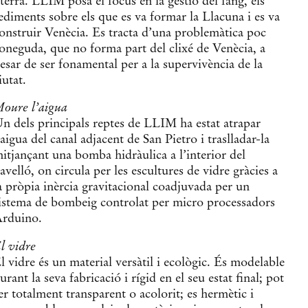
 terra. LLIM posa el focus en la gestió del fang, els
ediments sobre els que es va formar la Llacuna i es va
onstruir Venècia. Es tracta d’una problemàtica poc
oneguda, que no forma part del clixé de Venècia, a
esar de ser fonamental per a la supervivència de la
iutat.
oure l’aigua
n dels principals reptes de LLIM ha estat atrapar
’aigua del canal adjacent de San Pietro i traslladar-la
itjançant una bomba hidràulica a l’interior del
avelló, on circula per les escultures de vidre gràcies a
a pròpia inèrcia gravitacional coadjuvada per un
istema de bombeig controlat per micro processadors
rduino.
l vidre
l vidre és un material versàtil i ecològic. És modelable
urant la seva fabricació i rígid en el seu estat final; pot
er totalment transparent o acolorit; es hermètic i