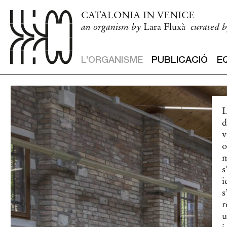
CATALONIA IN VENICE
L’ORGANISME
PUBLICACIÓ
EQUIP
PREMSA
an organism by
Lara Fluxà
curated 
L’ORGANISME
PUBLICACIÓ
E
L
d
v
o
m
s
i
s
r
u