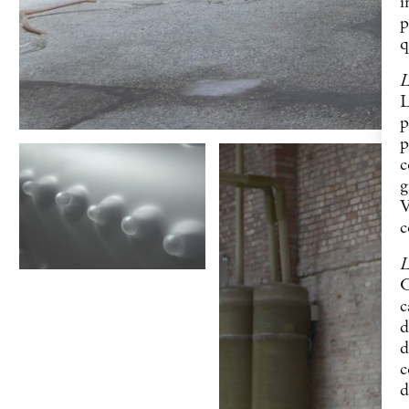
i
p
q
L
L
p
p
c
g
V
c
L
C
c
d
d
c
d