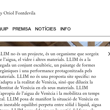
CAT
NOTÍCIES
INFO
ENG
by
Oriol Fontdevila
QUIP
PREMSA
NOTÍCIES
INFO
LIM no és un projecte, és un organisme que sorgeix
e l’aigua, el vidre i altres materials. LLIM és a la
egada un conjunt escultòric, un paisatge de formes
rgàniques i una performance protagonitzada pels
aterials. LLIM no és una proposta site specific: no
’adapta a la realitat de Venècia, sinó que dilueix la
dentitat de Venècia en els seus materials. LLIM
’apropia de l’aigua de Venècia i la mobilitza en temps
eal. LLIM posa de manifest la situació de Venècia en
n inestable equilibri perpetu entre sòlid i líquid, aigua