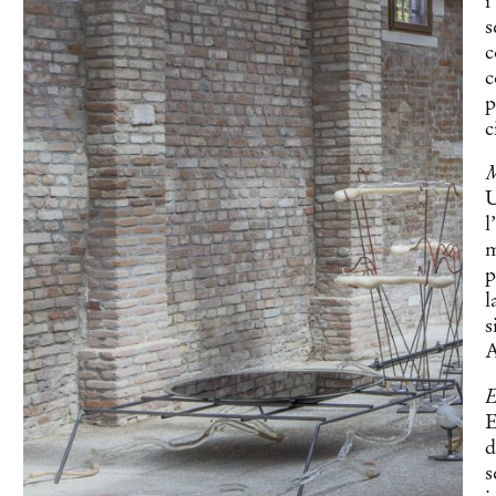
i
s
c
c
p
c
M
U
l
m
p
l
s
A
E
E
d
s