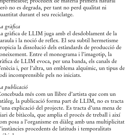
mpermeable; procedeix de matèria primera natural
erò no es degrada, per tant no perd qualitat ni
uantitat durant el seu reciclatge.
a gràfica
a gràfica de LLIM juga amb el desdoblament de la
araula i la noció de reflex. El seu subtil hermetisme
ropicia la dissolució dels estàndards de producció de
oneixement. Entre el monograma i l’imagotip, la
ràfica de LLIM evoca, per una banda, els canals de
enècia i, per l’altra, un emblema alquímic, un tipus de
odi incomprensible pels no iniciats.
a publicació
oncebuda més com un llibre d’artista que com un
atàleg, la publicació forma part de LLIM, no es tracta
’una explicació del projecte. Es tracta d’una mena de
iari de bitàcola, que amplia el procés de treball i així
om posa a l’organisme en diàleg amb una multiplicitat
’instàncies procedents de latituds i temporalitats