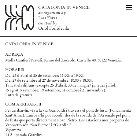
CATALONIA IN VENICE
CAT
L’ORGANISME
an organism by
ENG
PUBLICACIÓ
Lara Fluxà
EQUIP
curated by
Oriol Fontdevila
PREMSA
NOTÍCIES
INFO
CATALONIA IN VENICE
ADREÇA
Molls Cantieri Navali. Ramo del Zoccolo. Castello 40. 30122 Venezia.
HORARIS
Del 23 d’abril al 25 de setembre: 11.00h a 19.00h
Del 27 de setembre al 27 de novembre: 10.00 a 18.00h
Tancat els dilluns (excepte 25 d’abril, 30 de maig, 27 juny, 25 juliol,
15 agost, 5 setembre, 19 setembre, 31 octubre i 21 novembre).
Entrada gratuïta
COM ARRIBAR-HI
Per arribar-hi, vés a la via Garibaldi i travessa el pont de fusta (Fondamenta
Sant’Anna). També s’hi pot accedir des de la sortida de l’Arsenale pel pont
de fusta que porta directament a San Pietro. Les estacions més properes de
Vaporetto són “San Pietro” i “Giardini”.
Vaporetto
1 i 2 – parada Giardini