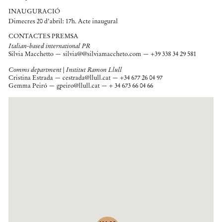
INAUGURACIÓ
Dimecres 20 d’abril: 17h. Acte inaugural
CONTACTES PREMSA
Italian-based international PR
Silvia Macchetto — silvia@@silviamaccheto.com — +39 338 34 29 581
Comms department | Institut Ramon Llull
Cristina Estrada — cestrada@llull.cat — +34 677 26 04 97
Gemma Peiró — gpeiro@llull.cat — + 34 673 66 04 66